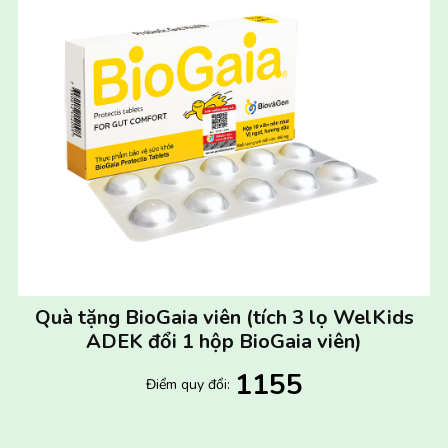
Quà tặng BioGaia viên (tích 3 lọ WelKids
ADEK đổi 1 hộp BioGaia viên)
1155
Điểm quy đổi:
Lưu ý về chi phí vận chuyển: